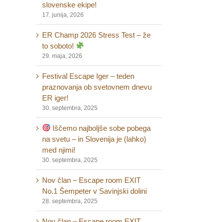
slovenske ekipe!
17. junija, 2026
ER Champ 2026 Stress Test – že
to soboto!
il
29. maja, 2026
Festival Escape Iger – teden
praznovanja ob svetovnem dnevu
ER iger!
30. septembra, 2025
Iščemo najboljše sobe pobega
na svetu – in Slovenija je (lahko)
med njimi!
30. septembra, 2025
Nov član – Escape room EXIT
No.1 Šempeter v Savinjski dolini
28. septembra, 2025
Nov član – Escape room EXIT