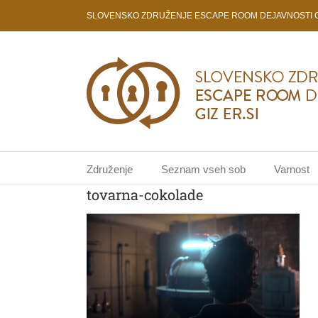
Skip
SLOVENSKO ZDRUŽENJE ESCAPE ROOM DEJAVNOSTI GI
to
content
Združenje
Seznam vseh sob
Varnost
tovarna-cokolade