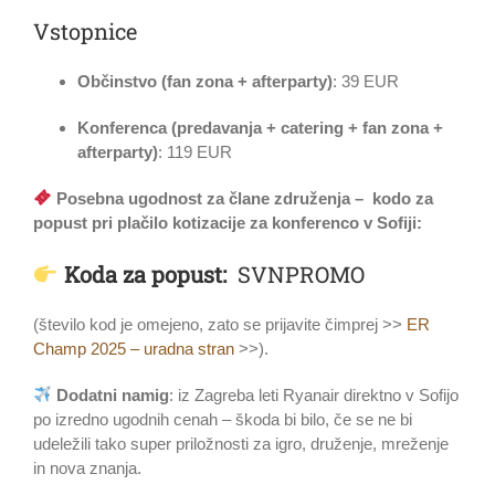
Vstopnice
Občinstvo (fan zona + afterparty)
: 39 EUR
Konferenca (predavanja + catering + fan zona +
afterparty)
: 119 EUR
Posebna ugodnost za člane združenja –
kodo za
popust pri plačilo kotizacije za konferenco v Sofiji:
Koda za popust:
SVNPROMO
(število kod je omejeno, zato se prijavite čimprej >>
ER
Champ 2025 – uradna stran
>>).
Dodatni namig
: iz Zagreba leti Ryanair direktno v Sofijo
po izredno ugodnih cenah – škoda bi bilo, če se ne bi
udeležili tako super priložnosti za igro, druženje, mreženje
in nova znanja.