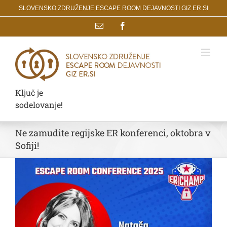
Skip
SLOVENSKO ZDRUŽENJE ESCAPE ROOM DEJAVNOSTI GIZ ER.SI
to
Email
Facebook
content
Ključ je
sodelovanje!
Ne zamudite regijske ER konferenci, oktobra v
Sofiji!
View
Larger
Image