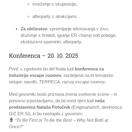
mreženje s skupnostjo,
afterparty z atrakcijami.
Za občinstvo
: spremljanje tekmovanja v živo,
druženje s finalisti, igranje ER champ sob pobega,
ekskluzivni spominki, afterparty.
Konferenca – 20. 10. 2025
Prvič v zgodovini bo del finala tudi
konferenca za
industrijo escape roomov
, razdeljena na tri tematske
sklope:
navdih, TERPECA, razvoj escape roomov
.
Med govorniki bodo priznana imena svetovne scene – in
ponosno izpostavljamo, da bo med njimi tudi
naša
predstavnica Nataša Potočnik
(Enigmarium®, direktorica
GIZ ER.SI), ki bo nastopila z govorom:
“To Be First or To Be the Best – Why Not Both at
Once?”