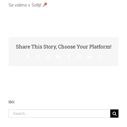
Se vidimo v Sofiji!
Share This Story, Choose Your Platform!
Facebook
X
Reddit
LinkedIn
Tumblr
Pinterest
Vk
Email
Išči
Search
for: