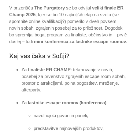
V prizorišču
The Purgatory
se bo odvijal
veliki finale ER
Champ 2025
, kjer se bo 10 najboljših ekip na svetu (se
spomnite online kvalifikacij?) pomerilo v dveh povsem
novih sobah, zgrajenih posebej za to priložnost. Dogodek
bo spremljal bogat program za finaliste, občinstvo in – prvič
doslej – tudi
mini konferenca za lastnike escape roomov
.
Kaj vas čaka v Sofiji?
Za finaliste ER CHAMP
: tekmovanje v novih,
posebej za prvenstvo zgrajenih escape room sobah,
prostor z atrakcijami, polna pogostitev, mreženje,
afterparty.
Za lastnike escape roomov (konferenca)
:
navdihujoči govori in paneli,
predstavitve najnovejših produktov,