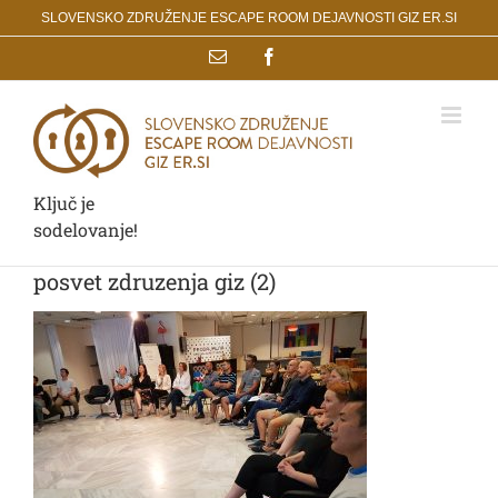
Skip
SLOVENSKO ZDRUŽENJE ESCAPE ROOM DEJAVNOSTI GIZ ER.SI
to
Email
Facebook
content
Ključ je
sodelovanje!
posvet zdruzenja giz (2)