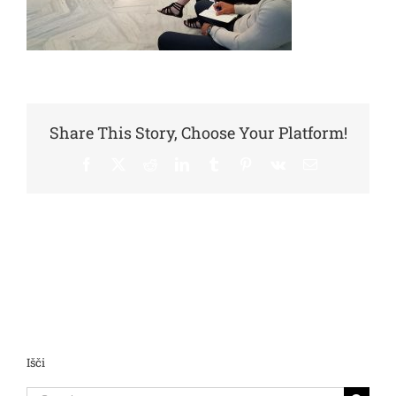
Share This Story, Choose Your Platform!
Facebook
X
Reddit
LinkedIn
Tumblr
Pinterest
Vk
Email
Išči
Search