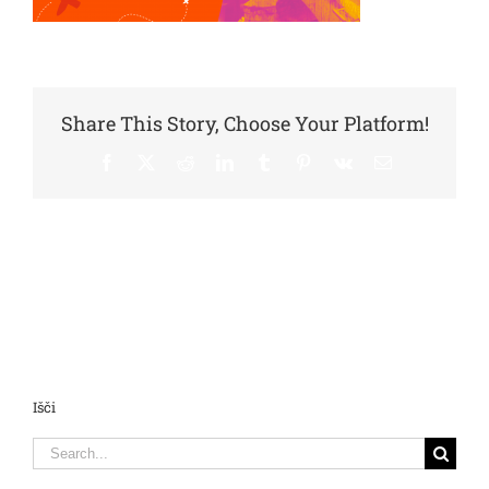
Share This Story, Choose Your Platform!
Facebook
X
Reddit
LinkedIn
Tumblr
Pinterest
Vk
Email
Išči
Search
for: