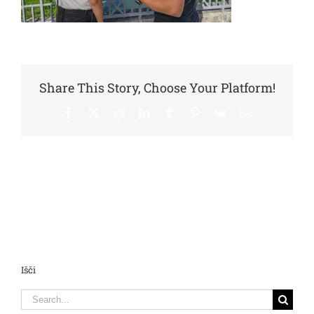
Share This Story, Choose Your Platform!
Facebook
X
Reddit
LinkedIn
Tumblr
Pinterest
Vk
Email
Išči
Search
for: