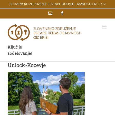
Skip
SLOVENSKO ZDRUŽENJE ESCAPE ROOM DEJAVNOSTI GIZ ER.SI
to
Email
Facebook
content
Ključ je
sodelovanje!
Unlock-Kocevje