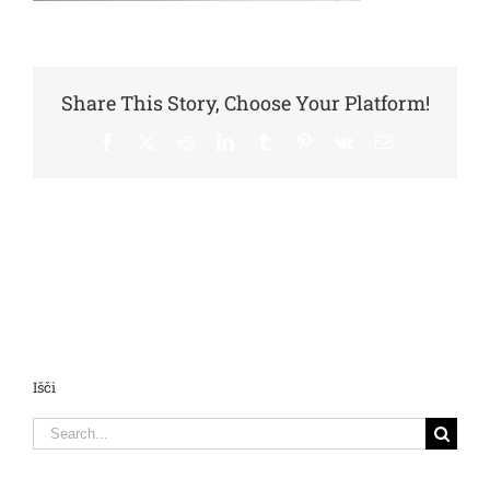
Share This Story, Choose Your Platform!
Facebook
X
Reddit
LinkedIn
Tumblr
Pinterest
Vk
Email
Išči
Search
for: