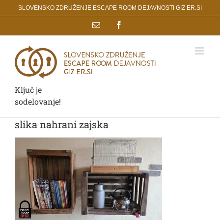
Skip
SLOVENSKO ZDRUŽENJE ESCAPE ROOM DEJAVNOSTI GIZ ER.SI
to
Email
Facebook
content
Ključ je
sodelovanje!
slika nahrani zajska