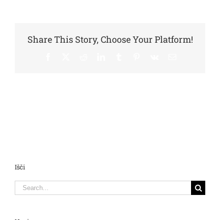
Share This Story, Choose Your Platform!
Facebook
X
Reddit
LinkedIn
Tumblr
Pinterest
Vk
Email
Išči
Search
for: