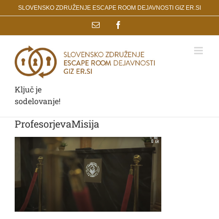
Skip
SLOVENSKO ZDRUŽENJE ESCAPE ROOM DEJAVNOSTI GIZ ER.SI
to
Email
Facebook
content
Ključ je
sodelovanje!
ProfesorjevaMisija