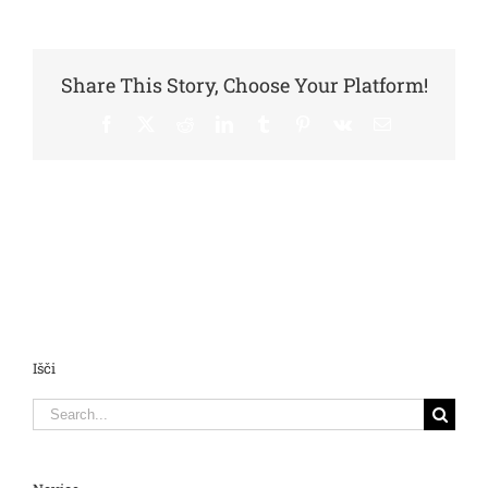
Share This Story, Choose Your Platform!
Facebook
X
Reddit
LinkedIn
Tumblr
Pinterest
Vk
Email
Išči
Search
for: