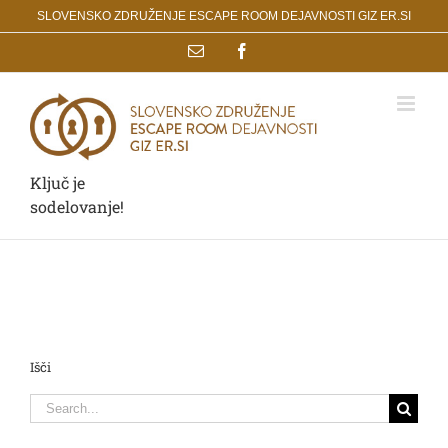
Skip
SLOVENSKO ZDRUŽENJE ESCAPE ROOM DEJAVNOSTI GIZ ER.SI
to
Email
Facebook
content
Ključ je
sodelovanje!
Išči
Search
for: