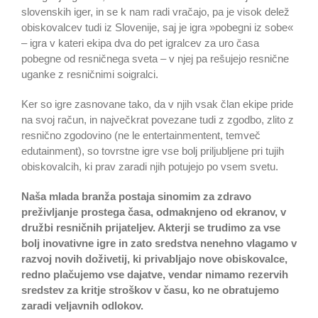
slovenskih iger, in se k nam radi vračajo, pa je visok delež
obiskovalcev tudi iz Slovenije, saj je igra »pobegni iz sobe«
– igra v kateri ekipa dva do pet igralcev za uro časa
pobegne od resničnega sveta – v njej pa rešujejo resnične
uganke z resničnimi soigralci.
Ker so igre zasnovane tako, da v njih vsak član ekipe pride
na svoj račun, in največkrat povezane tudi z zgodbo, zlito z
resnično zgodovino (ne le entertainmentent, temveč
edutainment), so tovrstne igre vse bolj priljubljene pri tujih
obiskovalcih, ki prav zaradi njih potujejo po vsem svetu.
Naša mlada branža postaja sinomim za zdravo
preživljanje prostega časa, odmaknjeno od ekranov, v
družbi resničnih prijateljev. Akterji se trudimo za vse
bolj inovativne igre in zato sredstva nenehno vlagamo v
razvoj novih doživetij, ki privabljajo nove obiskovalce,
redno plačujemo vse dajatve, vendar nimamo rezervih
sredstev za kritje stroškov v času, ko ne obratujemo
zaradi veljavnih odlokov.