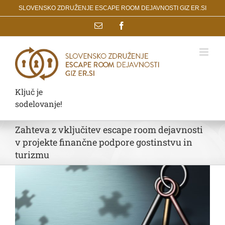
Skip
SLOVENSKO ZDRUŽENJE ESCAPE ROOM DEJAVNOSTI GIZ ER.SI
to
Email
Facebook
content
Ključ je
sodelovanje!
Zahteva z vključitev escape room dejavnosti
v projekte finančne podpore gostinstvu in
turizmu
View
Larger
Image