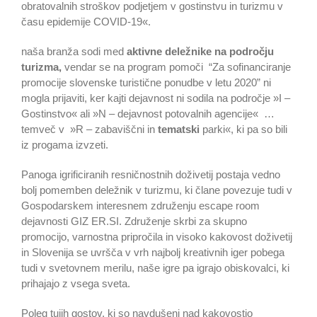
obratovalnih stroškov podjetjem v gostinstvu in turizmu v
času epidemije COVID-19«.
naša branža sodi med
aktivne deležnike na področju
turizma,
vendar se na program pomoči “Za sofinanciranje
promocije slovenske turistične ponudbe v letu 2020” ni
mogla prijaviti, ker kajti dejavnost ni sodila na področje »I –
Gostinstvo« ali »N – dejavnost potovalnih agencije« …
temveč v »R – zabaviščni in
tematski
parki«, ki pa so bili
iz progama izvzeti.
Panoga igrificiranih resničnostnih doživetij postaja vedno
bolj pomemben deležnik v turizmu, ki člane povezuje tudi v
Gospodarskem interesnem združenju escape room
dejavnosti GIZ ER.SI. Združenje skrbi za skupno
promocijo, varnostna pripročila in visoko kakovost doživetij
in Slovenija se uvršča v vrh najbolj kreativnih iger pobega
tudi v svetovnem merilu, naše igre pa igrajo obiskovalci, ki
prihajajo z vsega sveta.
Poleg tujih gostov, ki so navdušeni nad kakovostjo