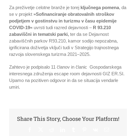
Za preživetje celotne branže je torej
ključnega pomena
, da
se v projekt
»Sofinanciranje obratovalnih stroškov
podjetjem v gostinstvu in turizmu v času epidemije
COVID-19«
uvrsti tudi razred dejavnosti –
R 93.210
zabaviščni in tematski parki,
ter da se Dejavnost
zabaviščnih parkov R93.210, kamor sodijo nepozabna,
igrificirana doživetja vključi tudi v Strategijo trajnostnega
razvoja slovenskega turizma 2021–2025.
Zahtevo je podpisalo 11 članov in članic Gospodarskega
interesnega združenja escape room dejavnosti GIZ ER.SI.
Upamo na pozitiven odgovor in da se situacija vendarle
umiri.
Share This Story, Choose Your Platform!
Facebook
X
Reddit
LinkedIn
Tumblr
Pinterest
Vk
Email